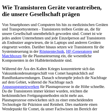
Wie Transistoren Geräte vorantreiben,
die unsere Gesellschaft prägen
Von Smartphones und Computern bis hin zu medizinischen Geräten
und Transportsystemen - Transistoren treiben Geräte an, die für
unsere Gesellschaft unentbehrlich geworden sind. Comet ist wie
jedes andere Unternehmen und jede Einzelperson auf Transistoren
als Endnutzer angewiesen, die in Laptops und anderen Geräten
eingesetzt werden. Darüber hinaus setzen wir Transistoren für die
Systemsteuerung in der
Röntgentechnik
,
HF-Generatoren
und
Matchboxen
für die Plasmasteuerung ein, die wesentliche
Komponenten in der Halbleiterindustrie sind.
Während der Ära des Kalten Krieges konzentrierte sich das
Vakuumkondensatorgeschäft von Comet hauptsächlich auf
Rundfunkanwendungen. Danach schrumpfte jedoch die Nachfrage
auf dem Gebiet, während die Nachfrage nach
Anpassungsnetzwerken
für Plasmaprozesse in die Höhe schnellte.
Da die Transistoren immer kleiner wurden, reichten die
herkömmlichen Fertigungsmethoden nicht mehr aus.
Plasmaprozesse entwickelten sich zu einer entscheidenden
Technologie für Präzision und Reinheit. Dies markierte einen
Wendepunkt für Comet, da unser Fachwissen im Bereich der